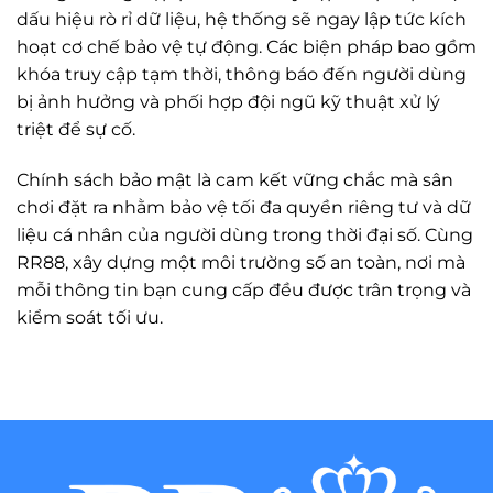
dấu hiệu rò rỉ dữ liệu, hệ thống sẽ ngay lập tức kích
hoạt cơ chế bảo vệ tự động. Các biện pháp bao gồm
khóa truy cập tạm thời, thông báo đến người dùng
bị ảnh hưởng và phối hợp đội ngũ kỹ thuật xử lý
triệt để sự cố.
Chính sách bảo mật là cam kết vững chắc mà sân
chơi đặt ra nhằm bảo vệ tối đa quyền riêng tư và dữ
liệu cá nhân của người dùng trong thời đại số. Cùng
RR88, xây dựng một môi trường số an toàn, nơi mà
mỗi thông tin bạn cung cấp đều được trân trọng và
kiểm soát tối ưu.