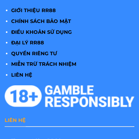
GIỚI THIỆU RR88
CHÍNH SÁCH BẢO MẬT
ĐIỀU KHOẢN SỬ DỤNG
ĐẠI LÝ RR88
QUYỀN RIÊNG TƯ
MIỄN TRỪ TRÁCH NHIỆM
LIÊN HỆ
LIÊN HỆ