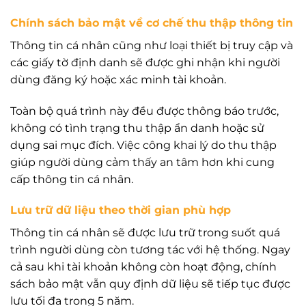
Chính sách bảo mật về cơ chế thu thập thông tin
Thông tin cá nhân cũng như loại thiết bị truy cập và
các giấy tờ định danh sẽ được ghi nhận khi người
dùng đăng ký hoặc xác minh tài khoản.
Toàn bộ quá trình này đều được thông báo trước,
không có tình trạng thu thập ẩn danh hoặc sử
dụng sai mục đích. Việc công khai lý do thu thập
giúp người dùng cảm thấy an tâm hơn khi cung
cấp thông tin cá nhân.
Lưu trữ dữ liệu theo thời gian phù hợp
Thông tin cá nhân sẽ được lưu trữ trong suốt quá
trình người dùng còn tương tác với hệ thống. Ngay
cả sau khi tài khoản không còn hoạt động, chính
sách bảo mật vẫn quy định dữ liệu sẽ tiếp tục được
lưu tối đa trong 5 năm.