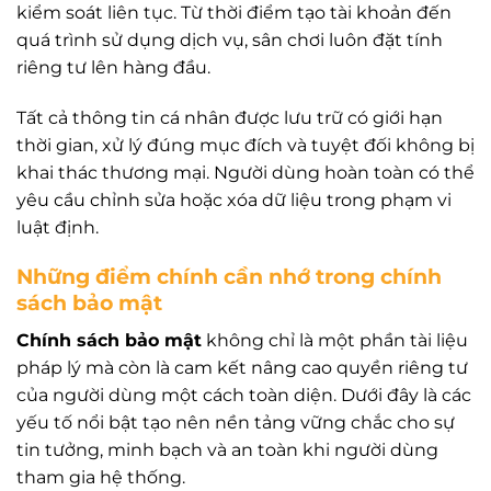
kiểm soát liên tục. Từ thời điểm tạo tài khoản đến
quá trình sử dụng dịch vụ, sân chơi luôn đặt tính
riêng tư lên hàng đầu.
Tất cả thông tin cá nhân được lưu trữ có giới hạn
thời gian, xử lý đúng mục đích và tuyệt đối không bị
khai thác thương mại. Người dùng hoàn toàn có thể
yêu cầu chỉnh sửa hoặc xóa dữ liệu trong phạm vi
luật định.
Những điểm chính cần nhớ trong chính
sách bảo mật
Chính sách bảo mật
không chỉ là một phần tài liệu
pháp lý mà còn là cam kết nâng cao quyền riêng tư
của người dùng một cách toàn diện. Dưới đây là các
yếu tố nổi bật tạo nên nền tảng vững chắc cho sự
tin tưởng, minh bạch và an toàn khi người dùng
tham gia hệ thống.