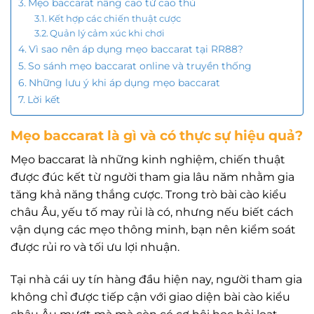
Mẹo baccarat nâng cao từ cao thủ
Kết hợp các chiến thuật cược
Quản lý cảm xúc khi chơi
Vì sao nên áp dụng mẹo baccarat tại RR88?
So sánh mẹo baccarat online và truyền thống
Những lưu ý khi áp dụng mẹo baccarat
Lời kết
Mẹo baccarat là gì và có thực sự hiệu quả?
Mẹo baccarat là những kinh nghiệm, chiến thuật
được đúc kết từ người tham gia lâu năm nhằm gia
tăng khả năng thắng cược. Trong trò bài cào kiểu
châu Âu, yếu tố may rủi là có, nhưng nếu biết cách
vận dụng các mẹo thông minh, bạn nên kiểm soát
được rủi ro và tối ưu lợi nhuận.
Tại nhà cái uy tín hàng đầu hiện nay, người tham gia
không chỉ được tiếp cận với giao diện bài cào kiểu