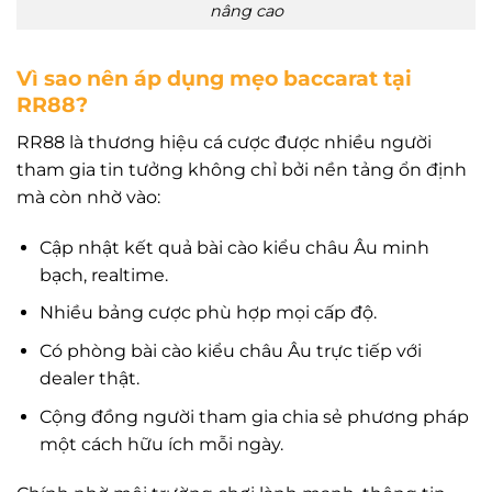
nâng cao
Vì sao nên áp dụng mẹo baccarat tại
RR88?
RR88 là thương hiệu cá cược được nhiều người
tham gia tin tưởng không chỉ bởi nền tảng ổn định
mà còn nhờ vào:
Cập nhật kết quả bài cào kiểu châu Âu minh
bạch, realtime.
Nhiều bảng cược phù hợp mọi cấp độ.
Có phòng bài cào kiểu châu Âu trực tiếp với
dealer thật.
Cộng đồng người tham gia chia sẻ phương pháp
một cách hữu ích mỗi ngày.