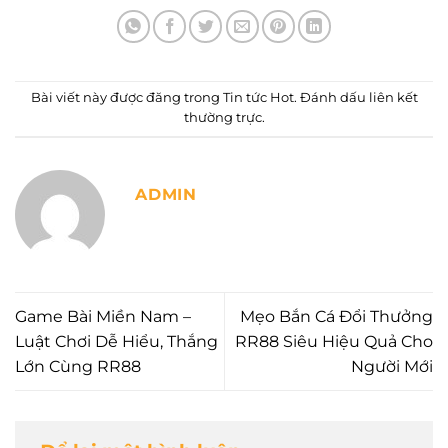
Bài viết này được đăng trong
Tin tức Hot
. Đánh dấu
liên kết
thường trực
.
ADMIN
Game Bài Miền Nam –
Mẹo Bắn Cá Đổi Thưởng
Luật Chơi Dễ Hiểu, Thắng
RR88 Siêu Hiệu Quả Cho
Lớn Cùng RR88
Người Mới