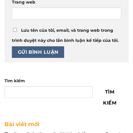
Trang web
Lưu tên của tôi, email, và trang web trong
trình duyệt này cho lần bình luận kế tiếp của tôi.
Tìm kiếm
TÌM
KIẾM
Bài viết mới