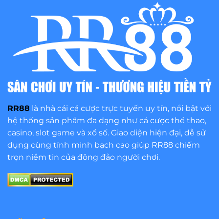
RR88
là nhà cái cá cược trực tuyến uy tín, nổi bật với
hệ thống sản phẩm đa dạng như cá cược thể thao,
casino, slot game và xổ số. Giao diện hiện đại, dễ sử
dụng cùng tính minh bạch cao giúp RR88 chiếm
trọn niềm tin của đông đảo người chơi.