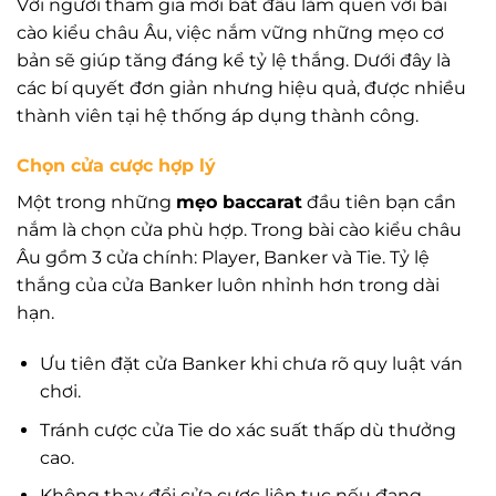
Với người tham gia mới bắt đầu làm quen với bài
cào kiểu châu Âu, việc nắm vững những mẹo cơ
bản sẽ giúp tăng đáng kể tỷ lệ thắng. Dưới đây là
các bí quyết đơn giản nhưng hiệu quả, được nhiều
thành viên tại hệ thống áp dụng thành công.
Chọn cửa cược hợp lý
Một trong những
mẹo baccarat
đầu tiên bạn cần
nắm là chọn cửa phù hợp. Trong bài cào kiểu châu
Âu gồm 3 cửa chính: Player, Banker và Tie. Tỷ lệ
thắng của cửa Banker luôn nhỉnh hơn trong dài
hạn.
Ưu tiên đặt cửa Banker khi chưa rõ quy luật ván
chơi.
Tránh cược cửa Tie do xác suất thấp dù thưởng
cao.
Không thay đổi cửa cược liên tục nếu đang