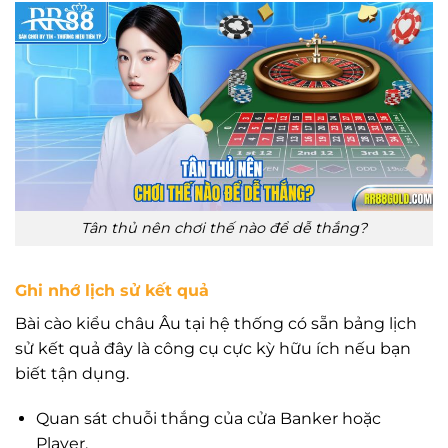
Tân thủ nên chơi thế nào để dễ thắng?
Ghi nhớ lịch sử kết quả
Bài cào kiểu châu Âu tại hệ thống có sẵn bảng lịch
sử kết quả đây là công cụ cực kỳ hữu ích nếu bạn
biết tận dụng.
Quan sát chuỗi thắng của cửa Banker hoặc
Player.