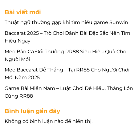
Bài viết mới
Thuật ngữ thường gặp khi tìm hiểu game Sunwin
Baccarat 2025 – Trò Chơi Đánh Bài Đặc Sắc Nên Tìm
Hiểu Ngay
Mẹo Bắn Cá Đổi Thưởng RR88 Siêu Hiệu Quả Cho
Người Mới
Mẹo Baccarat Dễ Thắng – Tại RR88 Cho Người Chơi
Mới Năm 2025
Game Bài Miền Nam – Luật Chơi Dễ Hiểu, Thắng Lớn
Cùng RR88
Bình luận gần đây
Không có bình luận nào để hiển thị.