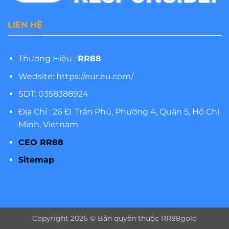
LIÊN HỆ
Thương Hiệu :
RR88
Wedsite: https://eur.eu.com/
SDT: 0358388924
Địa Chỉ : 26 Đ. Trần Phú, Phường 4, Quận 5, Hồ Chí
Minh, Vietnam
CEO RR88
Sitemap
Copyright 2026 © Bản quyền thuộc RR88gold