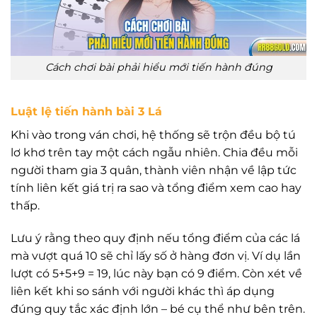
Cách chơi bài phải hiểu mới tiến hành đúng
Luật lệ tiến hành bài 3 Lá
Khi vào trong ván chơi, hệ thống sẽ trộn đều bộ tú
lơ khơ trên tay một cách ngẫu nhiên. Chia đều mỗi
người tham gia 3 quân, thành viên nhận về lập tức
tính liên kết giá trị ra sao và tổng điểm xem cao hay
thấp.
Lưu ý rằng theo quy định nếu tổng điểm của các lá
mà vượt quá 10 sẽ chỉ lấy số ở hàng đơn vị. Ví dụ lần
lượt có 5+5+9 = 19, lúc này bạn có 9 điểm. Còn xét về
liên kết khi so sánh với người khác thì áp dụng
đúng quy tắc xác định lớn – bé cụ thể như bên trên.