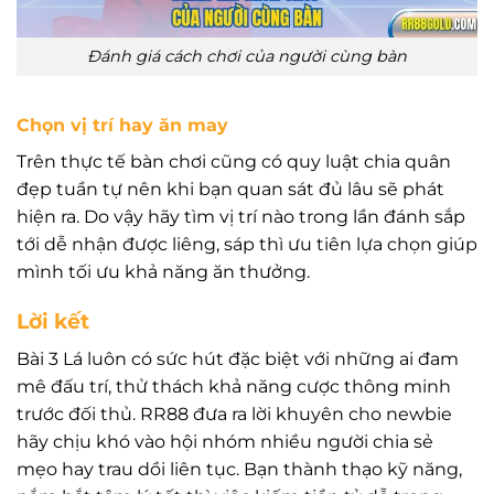
Đánh giá cách chơi của người cùng bàn
Chọn vị trí hay ăn may
Trên thực tế bàn chơi cũng có quy luật chia quân
đẹp tuần tự nên khi bạn quan sát đủ lâu sẽ phát
hiện ra. Do vậy hãy tìm vị trí nào trong lần đánh sắp
tới dễ nhận được liêng, sáp thì ưu tiên lựa chọn giúp
mình tối ưu khả năng ăn thưởng.
Lời kết
Bài 3 Lá luôn có sức hút đặc biệt với những ai đam
mê đấu trí, thử thách khả năng cược thông minh
trước đối thủ. RR88 đưa ra lời khuyên cho newbie
hãy chịu khó vào hội nhóm nhiều người chia sẻ
mẹo hay trau dồi liên tục. Bạn thành thạo kỹ năng,