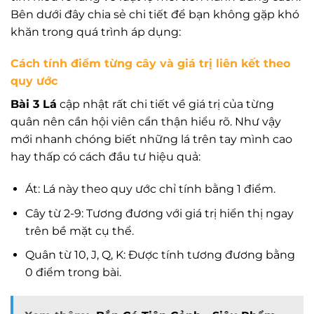
Bên dưới đây chia sẻ chi tiết để bạn không gặp khó
khăn trong quá trình áp dụng:
Cách tính điểm từng cây và giá trị liên kết theo
quy ước
Bài 3 Lá
cập nhật rất chi tiết về giá trị của từng
quân nên cần hội viên cẩn thận hiểu rõ. Như vậy
mới nhanh chóng biết những lá trên tay mình cao
hay thấp có cách đầu tư hiệu quả:
Át: Lá này theo quy ước chỉ tính bằng 1 điểm.
Cây từ 2-9: Tương đương với giá trị hiển thị ngay
trên bề mặt cụ thể.
Quân từ 10, J, Q, K: Được tính tương đương bằng
0 điểm trong bài.