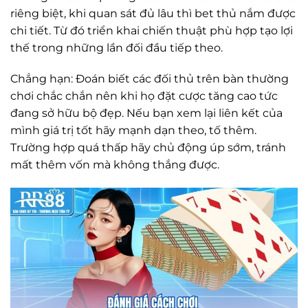
riêng biệt, khi quan sát đủ lâu thì bet thủ nắm được
chi tiết. Từ đó triển khai chiến thuật phù hợp tạo lợi
thế trong những lần đối đầu tiếp theo.
Chẳng hạn: Đoán biết các đối thủ trên bàn thường
chơi chắc chắn nên khi họ đặt cược tăng cao tức
đang sở hữu bộ đẹp. Nếu bạn xem lại liên kết của
mình giá trị tốt hãy mạnh dạn theo, tố thêm.
Trường hợp quá thấp hãy chủ động úp sớm, tránh
mất thêm vốn mà không thắng được.