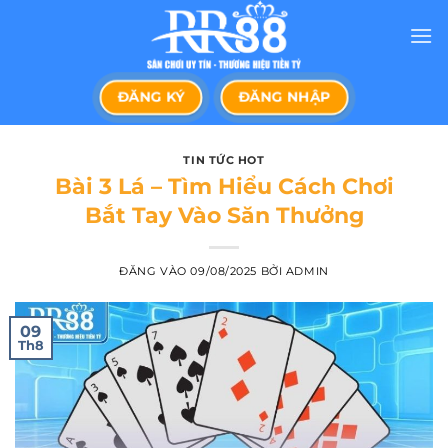
Bỏ
qua
nội
dung
ĐĂNG KÝ
ĐĂNG NHẬP
TIN TỨC HOT
Bài 3 Lá – Tìm Hiểu Cách Chơi
Bắt Tay Vào Săn Thưởng
ĐĂNG VÀO
09/08/2025
BỞI
ADMIN
09
Th8