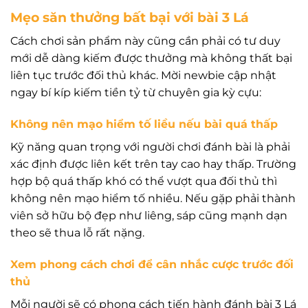
Mẹo săn thưởng bất bại với bài 3 Lá
Cách chơi sản phẩm này cũng cần phải có tư duy
mới dễ dàng kiếm được thưởng mà không thất bại
liên tục trước đối thủ khác. Mời newbie cập nhật
ngay bí kíp kiếm tiền tỷ từ chuyên gia kỳ cựu:
Không nên mạo hiểm tố liều nếu bài quá thấp
Kỹ năng quan trọng với người chơi đánh bài là phải
xác định được liên kết trên tay cao hay thấp. Trường
hợp bộ quá thấp khó có thể vượt qua đối thủ thì
không nên mạo hiểm tố nhiều. Nếu gặp phải thành
viên sở hữu bộ đẹp như liêng, sáp cũng mạnh dạn
theo sẽ thua lỗ rất nặng.
Xem phong cách chơi để cân nhắc cược trước đối
thủ
Mỗi người sẽ có phong cách tiến hành đánh bài 3 Lá