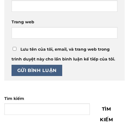
Trang web
Lưu tên của tôi, email, và trang web trong
trình duyệt này cho lần bình luận kế tiếp của tôi.
Tìm kiếm
TÌM
KIẾM