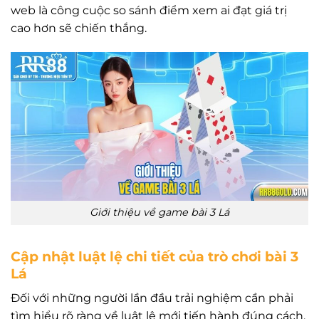
web là công cuộc so sánh điểm xem ai đạt giá trị
cao hơn sẽ chiến thắng.
Giới thiệu về game bài 3 Lá
Cập nhật luật lệ chi tiết của trò chơi bài 3
Lá
Đối với những người lần đầu trải nghiệm cần phải
tìm hiểu rõ ràng về luật lệ mới tiến hành đúng cách.