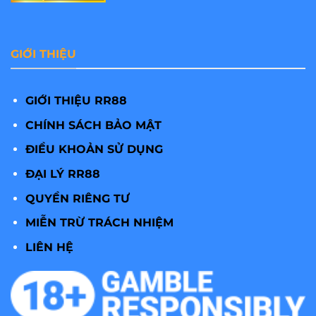
GIỚI THIỆU
GIỚI THIỆU RR88
CHÍNH SÁCH BẢO MẬT
ĐIỀU KHOẢN SỬ DỤNG
ĐẠI LÝ RR88
QUYỀN RIÊNG TƯ
MIỄN TRỪ TRÁCH NHIỆM
LIÊN HỆ