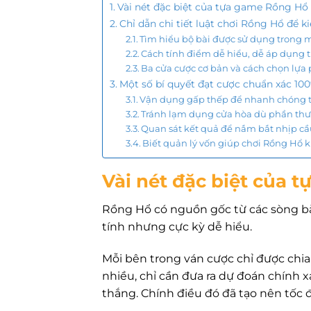
Vài nét đặc biệt của tựa game Rồng Hổ
Chỉ dẫn chi tiết luật chơi Rồng Hổ để k
Tìm hiểu bộ bài được sử dụng trong 
Cách tính điểm dễ hiểu, dễ áp dụng t
Ba cửa cược cơ bản và cách chọn lựa
Một số bí quyết đạt cược chuẩn xác 100
Vận dụng gấp thếp để nhanh chóng 
Tránh lạm dụng cửa hòa dù phần th
Quan sát kết quả để nắm bắt nhịp c
Biết quản lý vốn giúp chơi Rồng Hổ 
Vài nét đặc biệt của
Rồng Hổ có nguồn gốc từ các sòng bài 
tính nhưng cực kỳ dễ hiểu.
Mỗi bên trong ván cược chỉ được chia
nhiều, chỉ cần đưa ra dự đoán chính xá
thắng. Chính điều đó đã tạo nên tốc đ