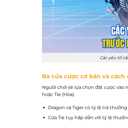
Các yếu tố cầ
Ba cửa cược cơ bản và cách
Người chơi sẽ lựa chọn đặt cược vào 
hoặc Tie (Hòa).
Dragon và Tiger có tỷ lệ trả thưởng 
Cửa Tie tuy hấp dẫn với tỷ lệ thưởng