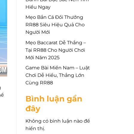
Hiểu Ngay
Mẹo Bắn Cá Đổi Thưởng
RR88 Siêu Hiệu Quả Cho
Người Mới
Mẹo Baccarat Dễ Thắng –
Tại RR88 Cho Người Chơi
Mới Năm 2025
Game Bài Miền Nam – Luật
Chơi Dễ Hiểu, Thắng Lớn
Cùng RR88
g
hể
Bình luận gần
đây
Không có bình luận nào để
hiển thị.