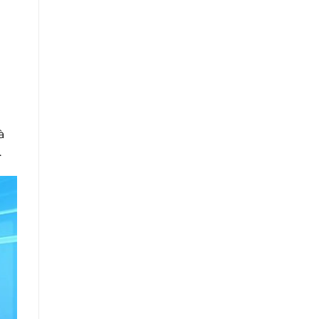
n
à
.